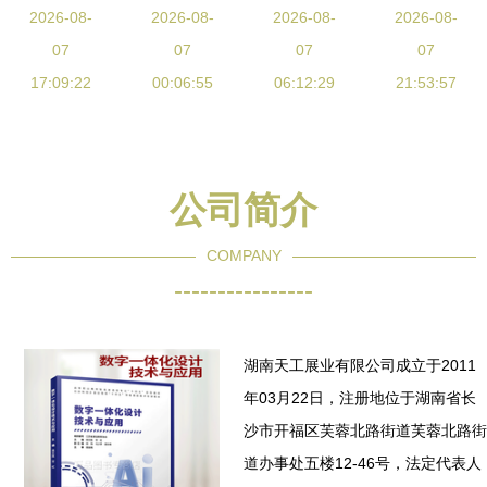
红”！创业
2026-08-
考生到设计
2026-08-
计的深度融
2026-08-
计服务的深
2026-08-
环保集团德
07
师的纵深进
07
合 技术协
07
度融合
07
清项目产能
17:09:22
00:06:55
化
同、实践挑
06:12:29
21:53:57
实现跨越式
战与发展路
提升
径
公司简介
COMPANY
----------------
湖南天工展业有限公司成立于2011
年03月22日，注册地位于湖南省长
沙市开福区芙蓉北路街道芙蓉北路街
道办事处五楼12-46号，法定代表人