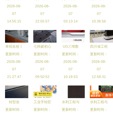
心铸就高端
2026-08-
析 工业工
2026-08-
与逆向设计
2026-08-
工业工程设
2026-08-
装备，服务
07
程设计服务
07
服务 为浙
07
计服务公司
07
国计民生
14:55:15
深度评测
22:55:57
江杭州、余
03:13:14
10:36:56
简介
姚及安徽合
肥等地注入
工程创新动
单招名校丨
七秩砺初心
UG三维数
四川省工程
力
颜值与实力
更新时间：
中国能建天
更新时间：
字化设计工
更新时间：
装备设计研
更新时间：
并存，四川
2026-08-
津电力设计
2026-08-
程案例教程
2026-08-
究院首次亮
2026-08-
这所省级示
07
院服务地区
07
驱动工业工
07
相“国字
07
范高职院校
21:27:47
能源发展的
09:50:52
程设计服务
10:18:53
号”工业设
12:58:31
全力打造高
使命担当
的未来
计盛会
质量育人名
片
转型攻
工业手绘匠
水利工程与
水利工程与
更新时间：
坚“开门
心路——从
更新时间：
工业工程设
更新时间：
工业工程设
更新时间：