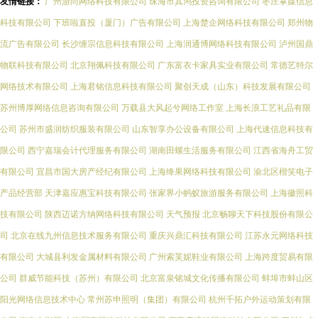
友情链接：
广州游尚网络科技有限公司
珠海市其鸿投资咨询有限公司
枣庄掌媒信息
科技有限公司
下班啦直投（厦门）广告有限公司
上海楚企网络科技有限公司
郑州物
流广告有限公司
长沙缠宗信息科技有限公司
上海润通博网络科技有限公司
泸州国鼎
物联科技有限公司
北京翔佩科技有限公司
广东富衣卡家具实业有限公司
常德艺特尔
网络技术有限公司
上海君铭信息科技有限公司
聚创天成（山东）科技发展有限公司
苏州博厚网络信息咨询有限公司
万载县大风起兮网络工作室
上海长浪工艺礼品有限
公司
苏州市盛润纺织服装有限公司
山东智享办公设备有限公司
上海代速信息科技有
限公司
西宁嘉瑞会计代理服务有限公司
湖南田螺生活服务有限公司
江西省海舟工贸
有限公司
宜昌市国大房产经纪有限公司
上海绛果网络科技有限公司
渝北区楷笑电子
产品经营部
天津嘉应惠宝科技有限公司
张家界小蚂蚁旅游服务有限公司
上海徽照科
技有限公司
陕西迈诺方纳网络科技有限公司
天气预报
北京畅聊天下科技股份有限公
司
北京在线九州信息技术服务有限公司
重庆兴鼎汇科技有限公司
江苏永元网络科技
有限公司
大城县利发金属材料有限公司
广州索芙妮鞋业有限公司
上海跨度贸易有限
公司
群威节能科技（苏州）有限公司
北京富泉铭城文化传播有限公司
蚌埠市蚌山区
阳光网络信息技术中心
常州苏申照明（集团）有限公司
杭州千拓户外运动策划有限