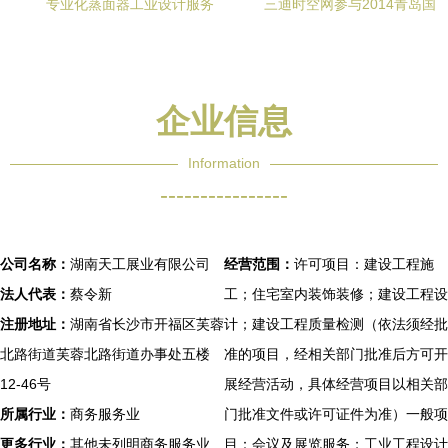
专业化蒸面器工业设计服务
三迪时空网参与2014青岛国
造型、外观、结构与工程设
际机床模具展 3D打印企业全
计的融合创新
面展示科技前沿与工业设计
能力
企业信息
Information
----------------
公司名称：
湖南天工展业有限公司
经营范围：
许可项目：建设工程施
法人代表：
蔡令新
工；住宅室内装饰装修；建设工程设
注册地址：
湖南省长沙市开福区芙蓉
计；建设工程质量检测（依法须经批
北路街道芙蓉北路街道办事处五楼
准的项目，经相关部门批准后方可开
12-46号
展经营活动，具体经营项目以相关部
所属行业：
商务服务业
门批准文件或许可证件为准）一般项
更多行业：
其他未列明商务服务业,
目：会议及展览服务；工业工程设计