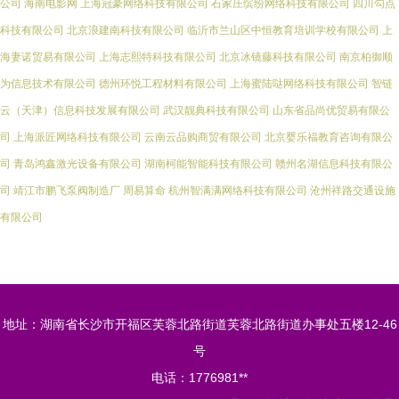
公司
海南电影网
上海冠豪网络科技有限公司
石家庄缤纷网络科技有限公司
四川勾点
科技有限公司
北京浪建南科技有限公司
临沂市兰山区中恒教育培训学校有限公司
上
海妻诺贸易有限公司
上海志熙特科技有限公司
北京冰镜藤科技有限公司
南京柏御顺
为信息技术有限公司
德州环悦工程材料有限公司
上海蜜陆哒网络科技有限公司
智链
云（天津）信息科技发展有限公司
武汉靓典科技有限公司
山东省品尚优贸易有限公
司
上海派匠网络科技有限公司
云南云品购商贸有限公司
北京婴乐福教育咨询有限公
司
青岛鸿鑫激光设备有限公司
湖南柯能智能科技有限公司
赣州名湖信息科技有限公
司
靖江市鹏飞泵阀制造厂
周易算命
杭州智满满网络科技有限公司
沧州祥路交通设施
有限公司
地址：湖南省长沙市开福区芙蓉北路街道芙蓉北路街道办事处五楼12-46
号
电话：1776981**