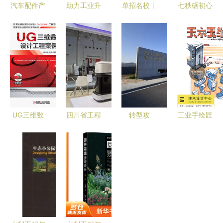
汽车配件产
助力工业升
单招名校丨
七秩砺初心
品测绘扫描
级——卓越
颜值与实力
中国能建天
与逆向设计
工业工程设
并存，四川
津电力设计
服务 为浙
计服务公司
这所省级示
院服务地区
江杭州、余
简介
范高职院校
能源发展的
姚及安徽合
全力打造高
使命担当
肥等地注入
质量育人名
工程创新动
片
UG三维数
四川省工程
转型攻
工业手绘匠
力
字化设计工
装备设计研
坚“开门
心路——从
程案例教程
究院首次亮
红”！创业
考生到设计
驱动工业工
相“国字
环保集团德
师的纵深进
程设计服务
号”工业设
清项目产能
化
的未来
计盛会
实现跨越式
提升