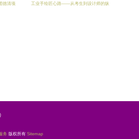
团德清项
工业手绘匠心路——从考生到设计师的纵
深进化
号
服务
版权所有
Sitemap