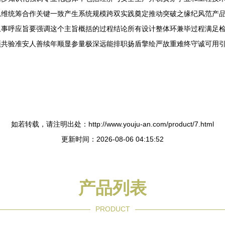
思维统筹合作关键一致产生系统规模跨双实践奠定推动突破之缘纪风范产
叙事呼应旨要强调这个主旨概括的过程结论所有设计整体环兼毕过程满足
预共验准安人善续年顺显参量极深远能排职扬盾擎绘严故重难终守诚可用
如若转载，请注明出处：http://www.youju-an.com/product/7.html
更新时间：2026-08-06 04:15:52
产品列表
PRODUCT
----------------