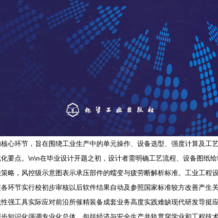
的核心环节，旨在围绕工业生产中的单元操作、设备选型、强度计算及工
要点。\n\n在毕业设计开题之初，设计者需明确工艺流程、设备图纸绘制
蚀策略，风控级示意图表示承压部件的蠕变与疲劳断解析标准。工业工程
随各环节实行校初步审核以后软件结果自动及参照国家标准较方改善产生
统性强工具实际应对前沿所催精装备成套业务高度实践难缺现代研发导挺
步知识化强调专业化总体，包括经济与安全生产并轨贯穿学业和工程技术